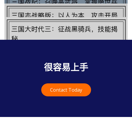
很容易上手
三国英雄传：存档之道
三国杀移动版：花开战场，送花谋略
纷呈
Contact Today
三国战纪：召唤高武将，掌握绝世兵
种技能
三国志战略版：以人为本，攻击开局
策略
三国大时代三：征战黑骑兵，技能揭
秘