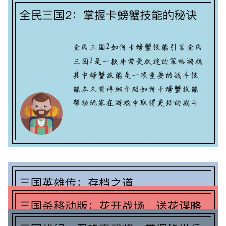
全民三国2：掌握卡螃蟹技能的秘诀