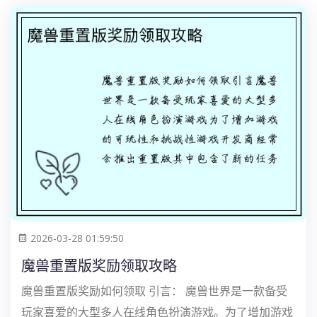
2026-03-28 01:59:50
魔兽重置版奖励领取攻略
魔兽重置版奖励如何领取 引言： 魔兽世界是一款备受
玩家喜爱的大型多人在线角色扮演游戏。为了增加游戏