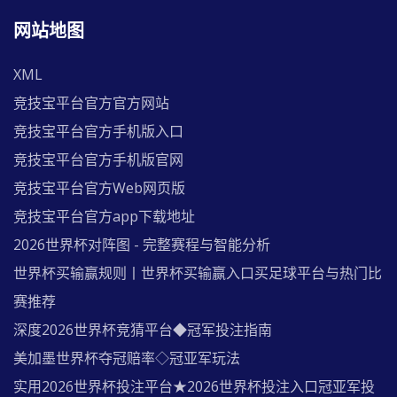
网站地图
XML
竞技宝平台官方官方网站
竞技宝平台官方手机版入口
竞技宝平台官方手机版官网
竞技宝平台官方Web网页版
竞技宝平台官方app下载地址
2026世界杯对阵图 - 完整赛程与智能分析
世界杯买输赢规则丨世界杯买输赢入口买足球平台与热门比
赛推荐
深度2026世界杯竞猜平台◆冠军投注指南
美加墨世界杯夺冠赔率◇冠亚军玩法
实用2026世界杯投注平台★2026世界杯投注入口冠亚军投