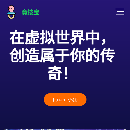
在虚拟世界中，
创造属于你的传
奇！
{i(name,5)}}