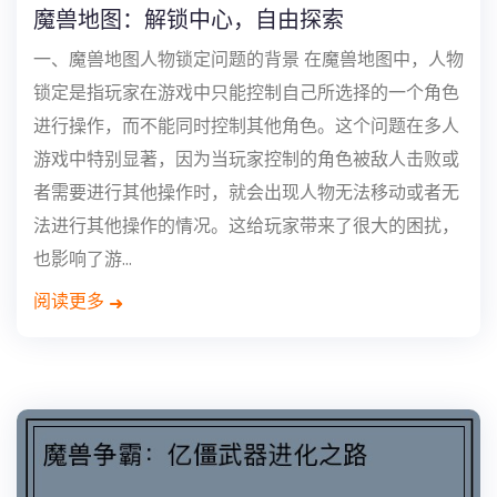
魔兽地图：解锁中心，自由探索
一、魔兽地图人物锁定问题的背景 在魔兽地图中，人物
锁定是指玩家在游戏中只能控制自己所选择的一个角色
进行操作，而不能同时控制其他角色。这个问题在多人
游戏中特别显著，因为当玩家控制的角色被敌人击败或
者需要进行其他操作时，就会出现人物无法移动或者无
法进行其他操作的情况。这给玩家带来了很大的困扰，
也影响了游...
阅读更多