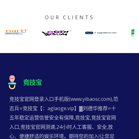
OUR CLIENTS
竞技宝官网登录入口手机版(www.yibaosc.com),范
志兵⭐竞技宝【：aglaoge.vip】▓刘德华推荐⭐十
五年稳定运营信誉安全有保障,竞技宝,竞技宝官网
入口,竞技宝官网测速,24小时人工客服、安全,放
心、便捷舒适的娱乐环境。期待您的加入!让您足