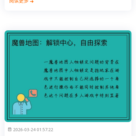
阅读更多
2026-03-24 01:57:22