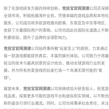
除了在游戏研发方面的持续创新，
竞技宝官网测速
公司还深耕
全球市场，积极拓展海外业务。凭借卓越的游戏品质和本地化
服务，公司成功将多款游戏推向欧美、东南亚及中东等地区，
收获了大量国际用户的青睐。公司也因此在国际化道路上不断
积累经验，提升了品牌的全球影响力。
竞技宝官网测速
公司始终秉持着“玩家至上”的原则，力求通过
每一款游戏都能提供真实、丰富的娱乐体验。公司致力于将最
前沿的技术与最具创意的设计结合，推动全球游戏行业的发
展，并为所有热爱游戏的玩家打造一个充满无限可能的“星
球”。
展望未来，
竞技宝官网测速
公司将继续加大研发投入，拓宽游
戏品类，探索更多可能的游戏平台和虚拟现实领域，以不断创
新的姿态引领行业潮流。同时，公司也将秉承社会责任，关注