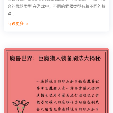
合的武器类型 在游戏中，不同的武器类型有着不同的特
点...
阅读更多